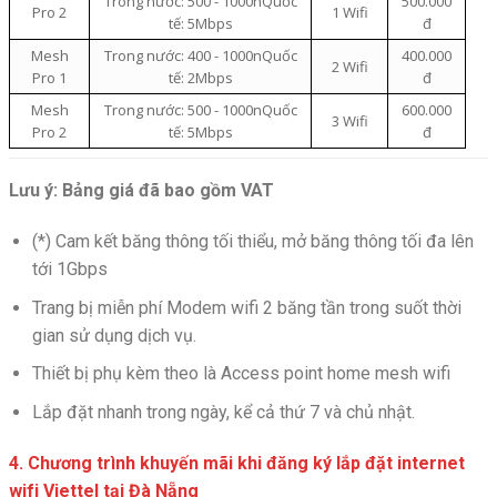
Trong nước: 500 - 1000nQuốc
500.000
Pro 2
1 Wifi
tế: 5Mbps
đ
Mesh
Trong nước: 400 - 1000nQuốc
400.000
2 Wifi
Pro 1
tế: 2Mbps
đ
Mesh
Trong nước: 500 - 1000nQuốc
600.000
3 Wifi
Pro 2
tế: 5Mbps
đ
Lưu ý: Bảng giá đã bao gồm VAT
(*) Cam kết băng thông tối thiểu, mở băng thông tối đa lên
tới 1Gbps
Trang bị miễn phí Modem wifi 2 băng tần trong suốt thời
gian sử dụng dịch vụ.
Thiết bị phụ kèm theo là Access point home mesh wifi
Lắp đặt nhanh trong ngày, kể cả thứ 7 và chủ nhật.
4. Chương trình khuyến mãi khi đăng ký lắp đặt internet
wifi Viettel tại Đà Nẵng