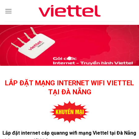
Skip
to
content
LẮP ĐẶT MẠNG INTERNET WIFI VIETTEL
TẠI ĐÀ NẴNG
Lắp đặt internet cáp quanng wifi mạng Viettel tại Đà Nẵng