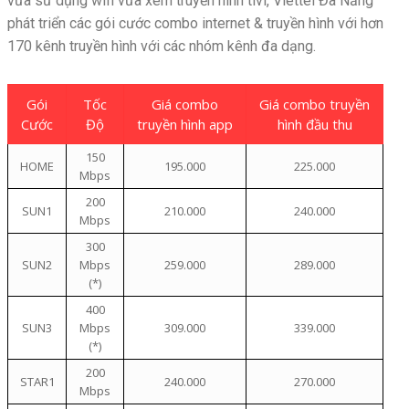
vừa sử dụng wifi vừa xem truyền hình tivi, Viettel Đà Nẵng
phát triển các gói cước combo internet & truyền hình với hơn
170 kênh truyền hình với các nhóm kênh đa dạng.
Gói
Tốc
Giá combo
Giá combo truyền
Cước
Độ
truyền hình app
hình đầu thu
150
HOME
195.000
225.000
Mbps
200
SUN1
210.000
240.000
Mbps
300
SUN2
Mbps
259.000
289.000
(*)
400
SUN3
Mbps
309.000
339.000
(*)
200
STAR1
240.000
270.000
Mbps