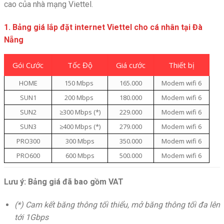
cao của nhà mạng Viettel.
1. Bảng giá lắp đặt internet Viettel cho cá nhân tại Đà
Nẵng
Gói Cước
Tốc Độ
Giá cước
Thiết bị
HOME
150 Mbps
165.000
Modem wifi 6
SUN1
200 Mbps
180.000
Modem wifi 6
SUN2
≥300 Mbps (*)
229.000
Modem wifi 6
SUN3
≥400 Mbps (*)
279.000
Modem wifi 6
PRO300
300 Mbps
350.000
Modem wifi 6
PRO600
600 Mbps
500.000
Modem wifi 6
Lưu ý: Bảng giá đã bao gồm VAT
(*) Cam kết băng thông tối thiểu, mở băng thông tối đa lên
tới 1Gbps