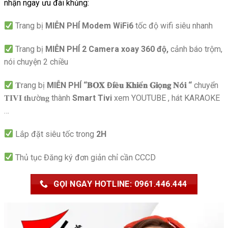
nhận ngay ưu đãi khủng:
Trang bị
MIỄN PHÍ Modem WiFi6
tốc độ wifi siêu nhanh
Trang bị
MIỄN PHÍ 2 Camera xoay 360 độ,
cảnh báo trộm,
nói chuyện 2 chiều
𝐓rang bị
MIỄN PHÍ “𝐁𝐎𝐗 Đ𝐢ề𝐮 𝐊𝐡𝐢ể𝐧 𝐆𝐢ọ𝐧𝐠 𝐍ó𝐢 “
chuyển
𝐓𝐈𝐕𝐈 𝐭𝐡ườ𝐧𝐠 thành
Smart Tivi
xem YOUTUBE , hát KARAOKE
…
Lắp đặt siêu tốc trong
2H
Thủ tục Đăng ký đơn giản chỉ cần CCCD
GỌI NGAY HOTLINE: 0961.446.444