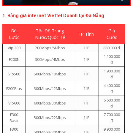
1. Bảng giá internet Viettel Doanh tại Đà Nẵng
Gói
Tốc Độ Trong
Giá
IP Tĩnh
Cước
Nước/Quốc Tế
Cước
Vip 200
200Mbps/5Mbps
1 IP
880.000 đ
1.100.000
F200N
300Mbps/4Mbps
1 IP
đ
1.900.000
Vip500
500Mbps/10Mbps
1 IP
đ
4.400.000
F200Plus
300Mbps/12Mbps
1 IP
đ
6.600.000
Vip600
600Mbps/30Mbps
1 IP
đ
F300
7.700.000
500Mbps/22Mbps
1 IP
Basic
đ
F300
9.900.000
500Mbps/30Mbps
1 IP