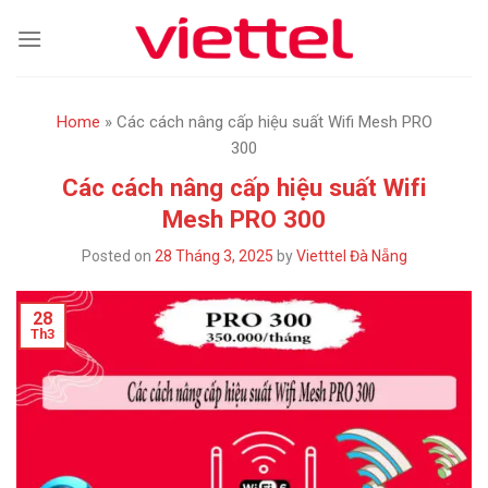
Skip
to
content
Home
»
Các cách nâng cấp hiệu suất Wifi Mesh PRO
300
Các cách nâng cấp hiệu suất Wifi
Mesh PRO 300
Posted on
28 Tháng 3, 2025
by
Vietttel Đà Nẵng
28
Th3