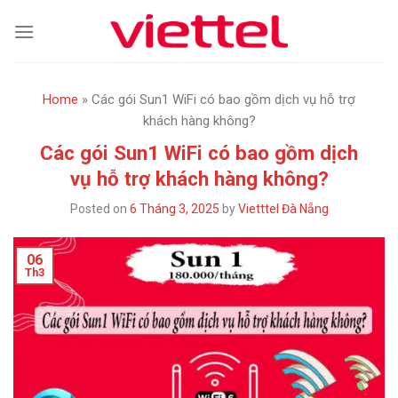
Skip
to
content
Home
»
Các gói Sun1 WiFi có bao gồm dịch vụ hỗ trợ
khách hàng không?
Các gói Sun1 WiFi có bao gồm dịch
vụ hỗ trợ khách hàng không?
Posted on
6 Tháng 3, 2025
by
Vietttel Đà Nẵng
06
Th3