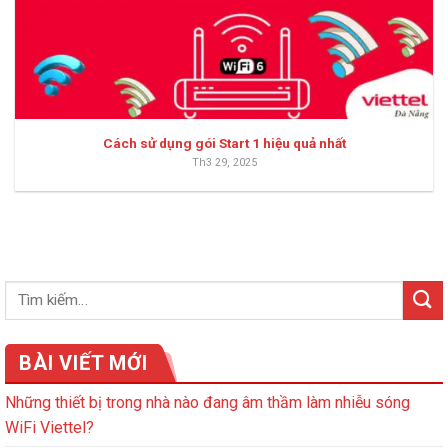
Cách sử dụng gói Start 1 hiệu quả nhất
Th3 29, 2025
BÀI VIẾT MỚI
Những thiết bị trong nhà nào đang âm thầm làm nhiễu sóng
WiFi Viettel?