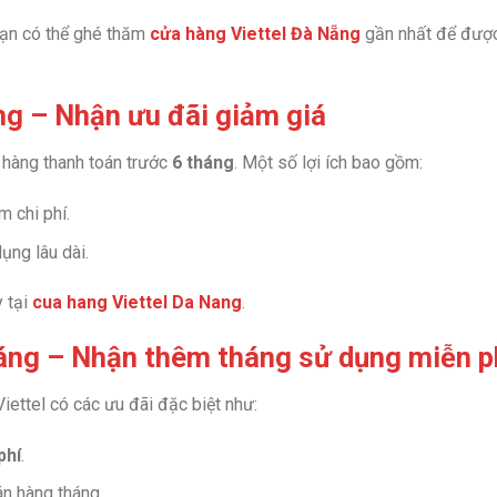
 bạn có thể ghé thăm
cửa hàng Viettel Đà Nẵng
gần nhất để đượ
ng – Nhận ưu đãi giảm giá
h hàng thanh toán trước
6 tháng
. Một số lợi ích bao gồm:
m chi phí.
ụng lâu dài.
y tại
cua hang Viettel Da Nang
.
háng – Nhận thêm tháng sử dụng miễn p
 Viettel có các ưu đãi đặc biệt như:
phí
.
án hàng tháng.