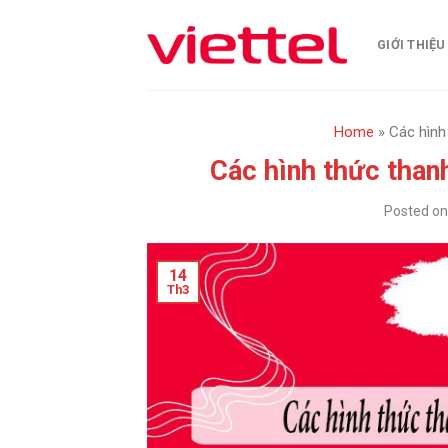
Skip
to
GIỚI THIỆU
content
Home
»
Các hình
Các hình thức than
Posted o
14
Th3