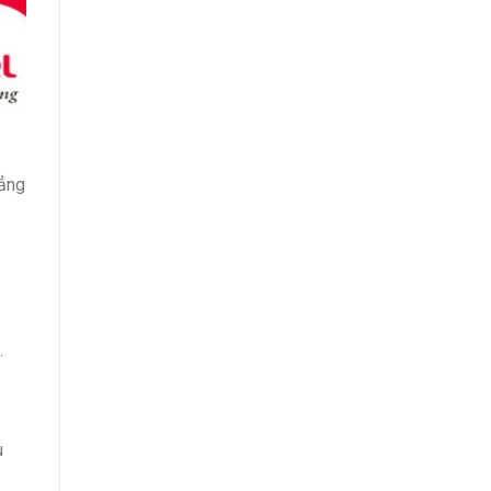
hẳng
.
u