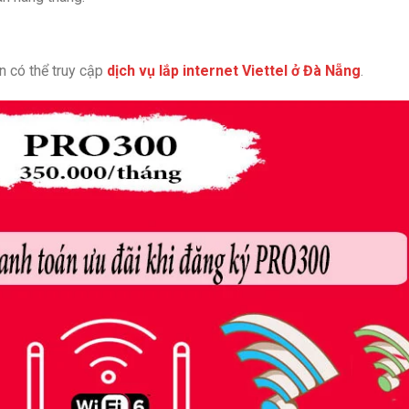
ạn có thể truy cập
dịch vụ lắp internet Viettel ở Đà Nẵng
.