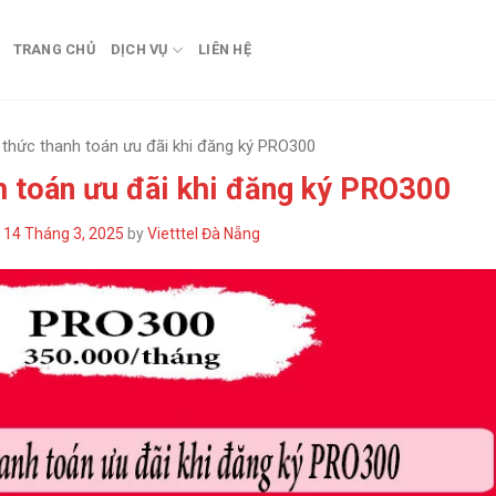
TRANG CHỦ
DỊCH VỤ
LIÊN HỆ
 thức thanh toán ưu đãi khi đăng ký PRO300
h toán ưu đãi khi đăng ký PRO300
n
14 Tháng 3, 2025
by
Vietttel Đà Nẵng