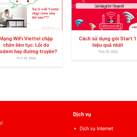
Mạng WiFi Viettel chập
Cách sử dụng gói Start 1
chờn liên tục: Lỗi do
hiệu quả nhất
odem hay đường truyền?
Th3 29, 2025
Th7 24, 2026
Dịch vụ
el
Dịch vụ Internet