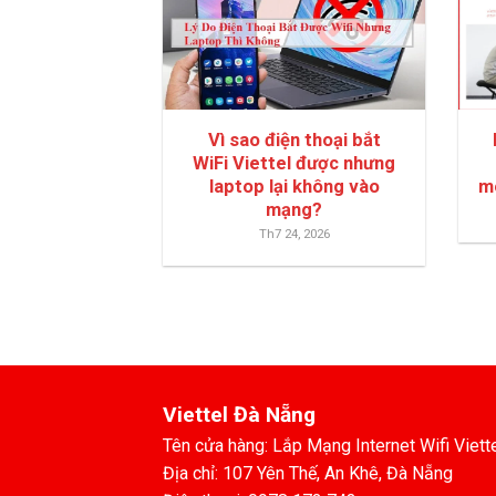
Vì sao điện thoại bắt
WiFi Viettel được nhưng
laptop lại không vào
m
mạng?
Th7 24, 2026
Viettel Đà Nẵng
Tên cửa hàng: Lắp Mạng Internet Wifi Viett
Địa chỉ: 107 Yên Thế, An Khê, Đà Nẵng