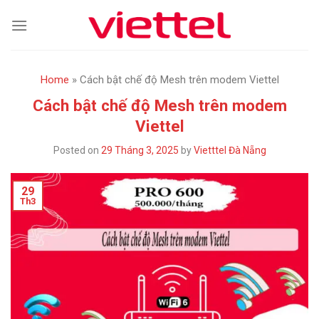
Skip
to
content
Home
»
Cách bật chế độ Mesh trên modem Viettel
Cách bật chế độ Mesh trên modem
Viettel
Posted on
29 Tháng 3, 2025
by
Vietttel Đà Nẵng
29
Th3