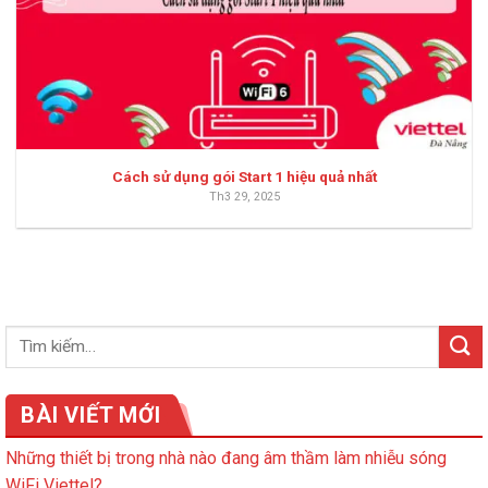
Cách sử dụng gói Start 1 hiệu quả nhất
Th3 29, 2025
BÀI VIẾT MỚI
Những thiết bị trong nhà nào đang âm thầm làm nhiễu sóng
WiFi Viettel?