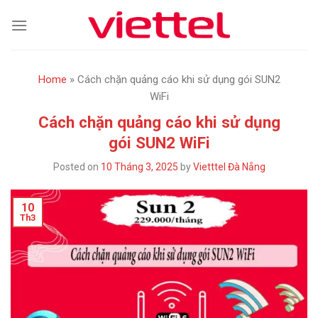
Skip
to
content
Home
»
Cách chặn quảng cáo khi sử dụng gói SUN2
WiFi
Cách chặn quảng cáo khi sử dụng
gói SUN2 WiFi
Posted on
10 Tháng 3, 2025
by
Vietttel Đà Nẵng
10
Th3