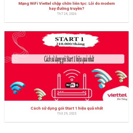
Mạng WiFi Viettel chập chờn liên tục: Lỗi do modem
hay đường truyền?
Th7 24, 2026
Cách sử dụng gói Start 1 hiệu quả nhất
Th3 29, 2025