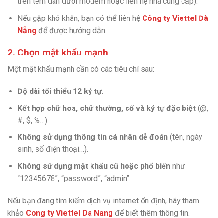
trên tem dán dưới modem hoặc liên hệ nhà cung cấp).
Nếu gặp khó khăn, bạn có thể liên hệ
Công ty Viettel Đà
Nẵng
để được hướng dẫn.
2. Chọn mật khẩu mạnh
Một mật khẩu mạnh cần có các tiêu chí sau:
Độ dài tối thiểu 12 ký tự
.
Kết hợp chữ hoa, chữ thường, số và ký tự đặc biệt
(@,
#, $, %…).
Không sử dụng thông tin cá nhân dễ đoán
(tên, ngày
sinh, số điện thoại…).
Không sử dụng mật khẩu cũ hoặc phổ biến
như
“12345678”, “password”, “admin”.
Nếu bạn đang tìm kiếm dịch vụ internet ổn định, hãy tham
khảo
Cong ty Viettel Da Nang
để biết thêm thông tin.