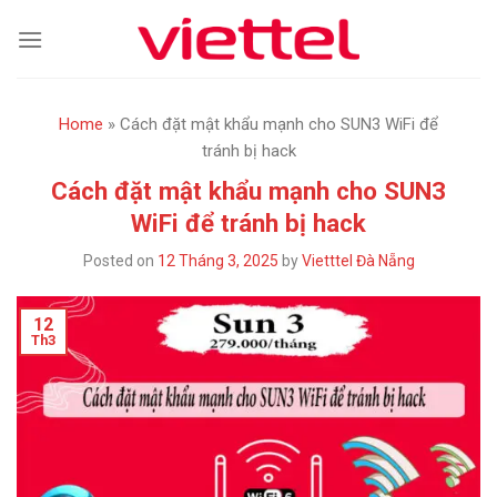
Skip
to
content
Home
»
Cách đặt mật khẩu mạnh cho SUN3 WiFi để
tránh bị hack
Cách đặt mật khẩu mạnh cho SUN3
WiFi để tránh bị hack
Posted on
12 Tháng 3, 2025
by
Vietttel Đà Nẵng
12
Th3