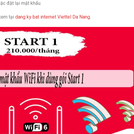
ặc đặt lại mật khẩu.
 xem tại
dang ky bat internet Viettel Da Nang
.