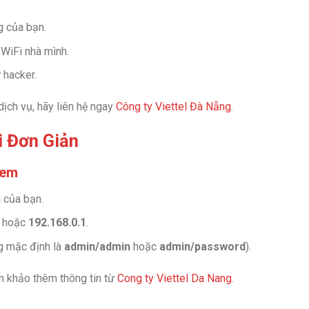
g của bạn.
 WiFi nhà mình.
 hacker.
ịch vụ, hãy liên hệ ngay
Công ty Viettel Đà Nẵng
.
i Đơn Giản
dem
i của bạn.
hoặc
192.168.0.1
.
g mặc định là
admin/admin
hoặc
admin/password
).
m khảo thêm thông tin từ
Cong ty Viettel Da Nang
.