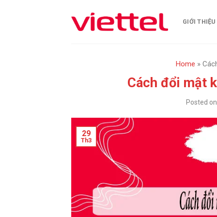
Skip
to
GIỚI THIỆU
content
Home
»
Cách
Cách đổi mật k
Posted o
29
Th3