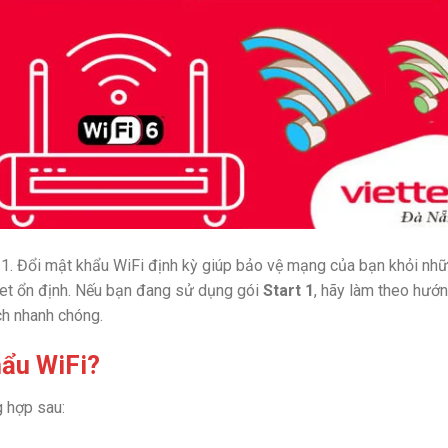
 1. Đổi mật khẩu WiFi định kỳ giúp bảo vệ mạng của bạn khỏi nh
net ổn định. Nếu bạn đang sử dụng gói
Start 1
, hãy làm theo hướ
ch nhanh chóng.
hẩu WiFi?
g hợp sau: