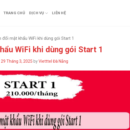
TRANG CHỦ
DỊCH VỤ
LIÊN HỆ
 đổi mật khẩu WiFi khi dùng gói Start 1
hẩu WiFi khi dùng gói Start 1
n
29 Tháng 3, 2025
by
Vietttel Đà Nẵng