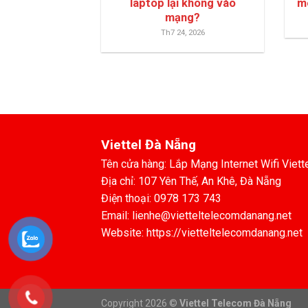
laptop lại không vào
m
mạng?
Th7 24, 2026
Viettel Đà Nẵng
Tên cửa hàng: Lắp Mạng Internet Wifi Viett
Địa chỉ: 107 Yên Thế, An Khê, Đà Nẵng
Điện thoại: 0978 173 743
Email: lienhe@vietteltelecomdanang.net
Website: https://vietteltelecomdanang.net
Copyright 2026 ©
Viettel Telecom Đà Nẵng