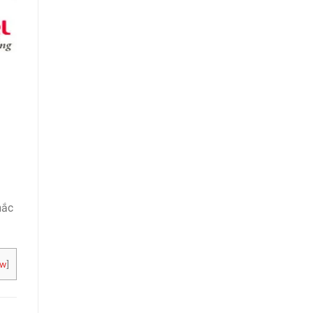
hắc
ow
]