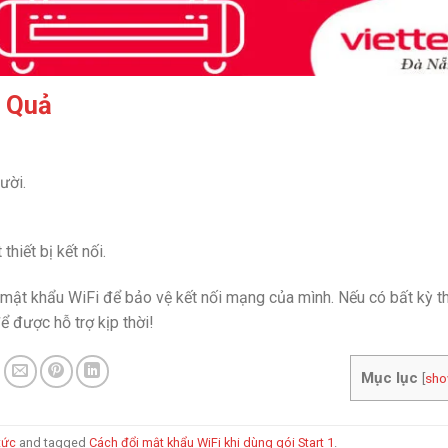
u Quả
ười.
hiết bị kết nối.
 mật khẩu WiFi để bảo vệ kết nối mạng của mình. Nếu có bất kỳ t
ể được hỗ trợ kịp thời!
Mục lục
[
sh
tức
and tagged
Cách đổi mật khẩu WiFi khi dùng gói Start 1
.