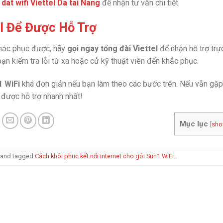
 dat wifi Viettel Da tai Nang
để nhận tư vấn chi tiết.
el Để Được Hỗ Trợ
khắc phục được, hãy
gọi ngay tổng đài Viettel
để nhận hỗ trợ trự
bạn kiểm tra lỗi từ xa hoặc cử kỹ thuật viên đến khắc phục.
 WiFi
khá đơn giản nếu bạn làm theo các bước trên. Nếu vẫn gặp
 được hỗ trợ nhanh nhất!
Mục lục
[
sh
and tagged
Cách khôi phục kết nối internet cho gói Sun1 WiFi.
.