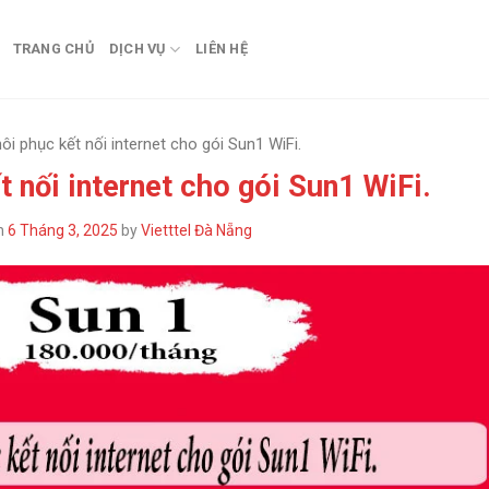
TRANG CHỦ
DỊCH VỤ
LIÊN HỆ
ôi phục kết nối internet cho gói Sun1 WiFi.
 nối internet cho gói Sun1 WiFi.
n
6 Tháng 3, 2025
by
Vietttel Đà Nẵng