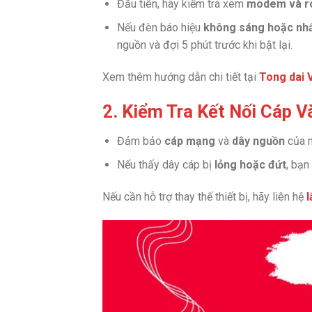
Đầu tiên, hãy kiểm tra xem
modem và r
Nếu đèn báo hiệu
không sáng hoặc nhấ
nguồn và đợi 5 phút trước khi bật lại.
Xem thêm hướng dẫn chi tiết tại
Tong dai 
2. Kiểm Tra Kết Nối Cáp 
Đảm bảo
cáp mạng
và
dây nguồn
của m
Nếu thấy dây cáp bị
lỏng hoặc đứt
, bạn
Nếu cần hỗ trợ thay thế thiết bị, hãy liên hệ
l