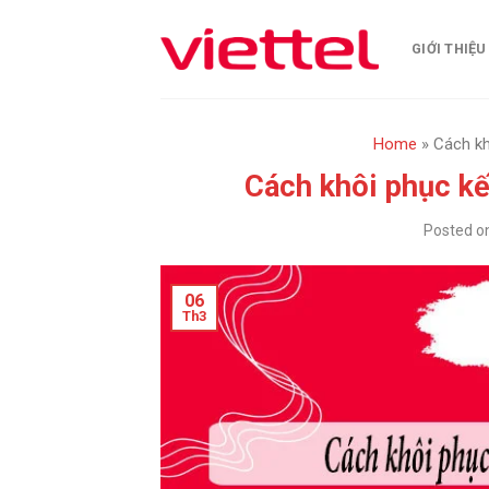
Skip
to
GIỚI THIỆU
content
Home
»
Cách kh
Cách khôi phục kết
Posted o
06
Th3