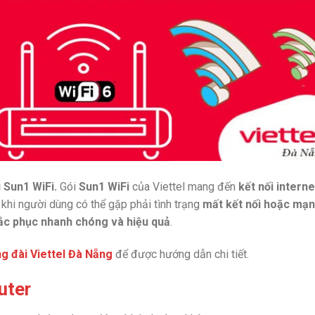
i Sun1 WiFi.
Gói
Sun1 WiFi
của Viettel mang đến
kết nối interne
 khi người dùng có thể gặp phải tình trạng
mất kết nối hoặc mạ
ắc phục nhanh chóng và hiệu quả
.
g đài Viettel Đà Nẵng
để được hướng dẫn chi tiết.
uter