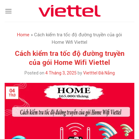
Skip
to
content
Home
»
Cách kiểm tra tốc độ đường truyền của gói
Home Wifi Viettel
Cách kiểm tra tốc độ đường truyền
của gói Home Wifi Viettel
Posted on
4 Tháng 3, 2025
by
Vietttel Đà Nẵng
04
Th3