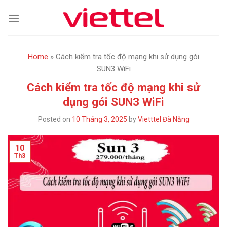
Skip
to
content
Home
»
Cách kiểm tra tốc độ mạng khi sử dụng gói
SUN3 WiFi
Cách kiểm tra tốc độ mạng khi sử
dụng gói SUN3 WiFi
Posted on
10 Tháng 3, 2025
by
Vietttel Đà Nẵng
10
Th3