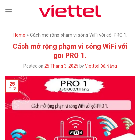
Skip
to
content
Home
»
Cách mở rộng phạm vi sóng WiFi với gói PRO 1.
Cách mở rộng phạm vi sóng WiFi với
gói PRO 1.
Posted on
25 Tháng 3, 2025
by
Vietttel Đà Nẵng
25
Th3