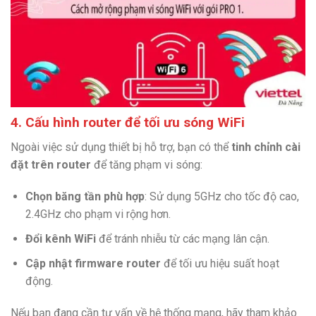
4. Cấu hình router để tối ưu sóng WiFi
Ngoài việc sử dụng thiết bị hỗ trợ, bạn có thể
tinh chỉnh cài
đặt trên router
để tăng phạm vi sóng:
Chọn băng tần phù hợp
: Sử dụng 5GHz cho tốc độ cao,
2.4GHz cho phạm vi rộng hơn.
Đổi kênh WiFi
để tránh nhiễu từ các mạng lân cận.
Cập nhật firmware router
để tối ưu hiệu suất hoạt
động.
Nếu bạn đang cần tư vấn về hệ thống mạng, hãy tham khảo