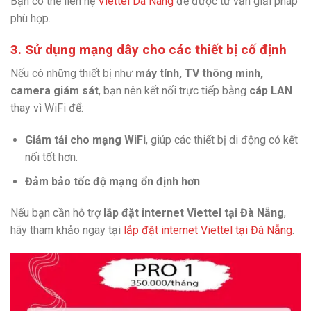
Bạn có thể liên hệ
Viettel Da Nang
để được tư vấn giải pháp
phù hợp.
3. Sử dụng mạng dây cho các thiết bị cố định
Nếu có những thiết bị như
máy tính, TV thông minh,
camera giám sát
, bạn nên kết nối trực tiếp bằng
cáp LAN
thay vì WiFi để:
Giảm tải cho mạng WiFi
, giúp các thiết bị di động có kết
nối tốt hơn.
Đảm bảo tốc độ mạng ổn định hơn
.
Nếu bạn cần hỗ trợ
lắp đặt internet Viettel tại Đà Nẵng
,
hãy tham khảo ngay tại
lắp đặt internet Viettel tại Đà Nẵng
.