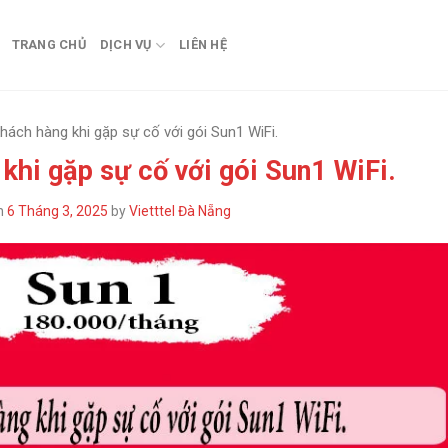
TRANG CHỦ
DỊCH VỤ
LIÊN HỆ
khách hàng khi gặp sự cố với gói Sun1 WiFi.
khi gặp sự cố với gói Sun1 WiFi.
n
6 Tháng 3, 2025
by
Vietttel Đà Nẵng