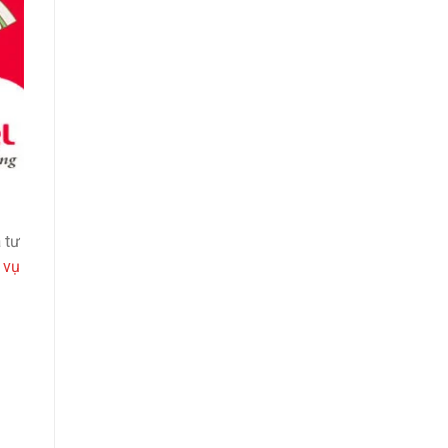
 tư
 vụ