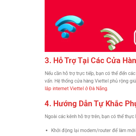
3. Hỗ Trợ Tại Các Cửa Hàn
Nếu cần hỗ trợ trực tiếp, bạn có thể đến cá
vấn. Hệ thống cửa hàng Viettel phủ rộng giú
lắp internet Viettel ở Đà Nẵng
.
4. Hướng Dẫn Tự Khắc Ph
Ngoài các kênh hỗ trợ trên, bạn có thể thực
Khởi động lại modem/router để làm mới 