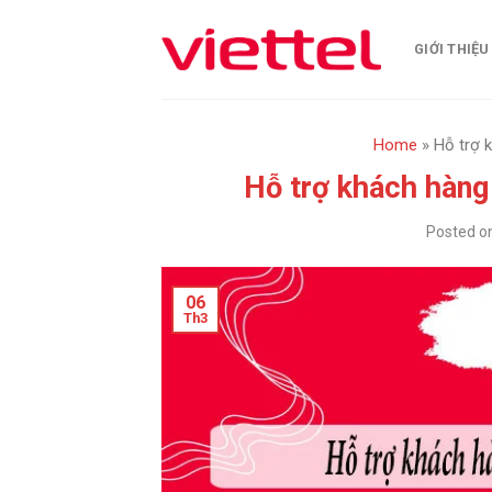
Skip
to
GIỚI THIỆU
content
Home
»
Hỗ trợ 
Hỗ trợ khách hàng 
Posted o
06
Th3