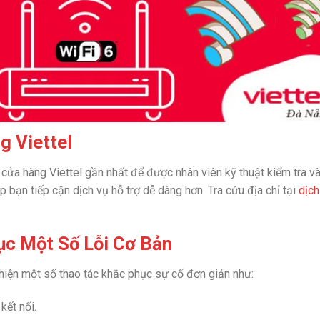
g Viettel
c cửa hàng Viettel gần nhất để được nhân viên kỹ thuật kiểm tra và
p bạn tiếp cận dịch vụ hỗ trợ dễ dàng hơn. Tra cứu địa chỉ tại
dịch
ục Một Số Lỗi Cơ Bản
 hiện một số thao tác khắc phục sự cố đơn giản như:
kết nối.