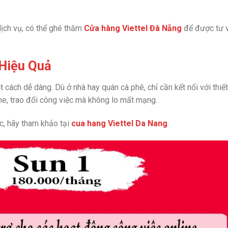
ịch vụ, có thể ghé thăm
Cửa hàng Viettel Đà Nẵng
để được tư 
 Hiệu Quả
 cách dễ dàng. Dù ở nhà hay quán cà phê, chỉ cần kết nối với thiết
ine, trao đổi công việc mà không lo mất mạng.
ớc, hãy tham khảo tại
cua hang Viettel Da Nang
.