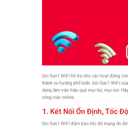
Gói Sun1 WiFi hỗ trợ cho các hoạt động công 
thành xu hướng phổ biến. Gói Sun1 WiFi của V
dùng làm việc hiệu quả mọi lúc, mọi nơi. Hã
công việc online.
1. Kết Nối Ổn Định, Tốc Đ
Gói Sun1 WiFi đảm bảo tốc độ mạng ổn định,