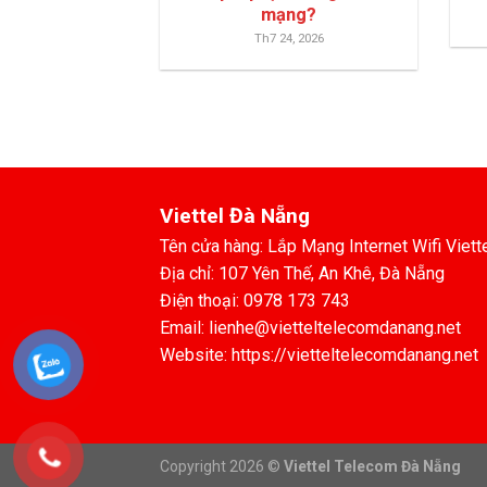
mạng?
Th7 24, 2026
Viettel Đà Nẵng
Tên cửa hàng: Lắp Mạng Internet Wifi Viett
Địa chỉ: 107 Yên Thế, An Khê, Đà Nẵng
Điện thoại: 0978 173 743
Email: lienhe@vietteltelecomdanang.net
Website: https://vietteltelecomdanang.net
Copyright 2026 ©
Viettel Telecom Đà Nẵng