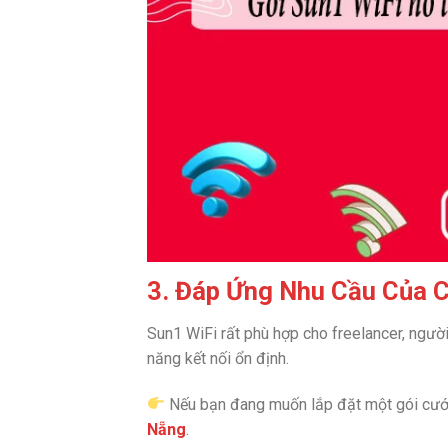
3. Đáp Ứng Nhu Cầu Của 
Sun1 WiFi rất phù hợp cho freelancer, người
năng kết nối ổn định.
Nếu bạn đang muốn lắp đặt một gói cướ
Nẵng
.