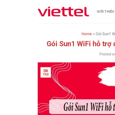
Skip
to
GIỚI THIỆU
content
Home
»
Gói Sun1 Wi
Gói Sun1 WiFi hỗ trợ 
Posted o
06
Th3