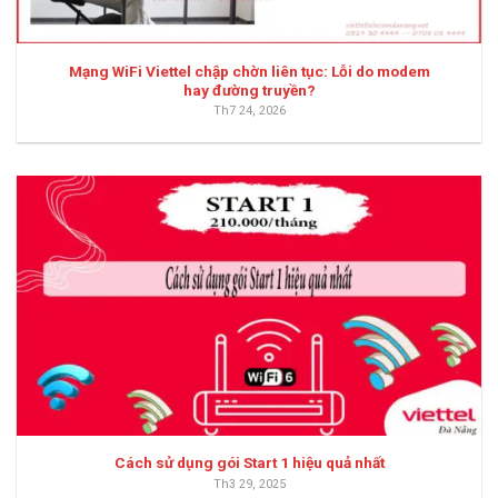
Mạng WiFi Viettel chập chờn liên tục: Lỗi do modem
hay đường truyền?
Th7 24, 2026
Cách sử dụng gói Start 1 hiệu quả nhất
Th3 29, 2025