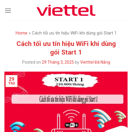
Skip
to
content
Home
»
Cách tối ưu tín hiệu WiFi khi dùng gói Start 1
Cách tối ưu tín hiệu WiFi khi dùng
gói Start 1
Posted on
29 Tháng 3, 2025
by
Vietttel Đà Nẵng
29
Th3