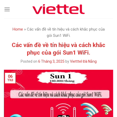
Skip
to
content
Home
»
Các vấn đề về tín hiệu và cách khắc phục của
gói Sun1 WiFi.
Các vấn đề về tín hiệu và cách khắc
phục của gói Sun1 WiFi.
Posted on
6 Tháng 3, 2025
by
Vietttel Đà Nẵng
06
Th3