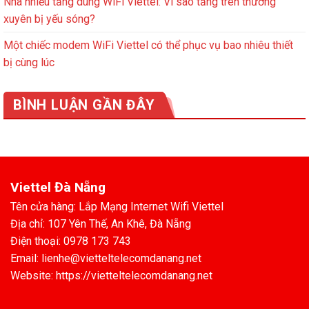
Nhà nhiều tầng dùng WiFi Viettel: Vì sao tầng trên thường
xuyên bị yếu sóng?
Một chiếc modem WiFi Viettel có thể phục vụ bao nhiêu thiết
bị cùng lúc
BÌNH LUẬN GẦN ĐÂY
Viettel Đà Nẵng
Tên cửa hàng: Lắp Mạng Internet Wifi Viettel
Địa chỉ: 107 Yên Thế, An Khê, Đà Nẵng
Điện thoại: 0978 173 743
Email: lienhe@vietteltelecomdanang.net
Website: https://vietteltelecomdanang.net