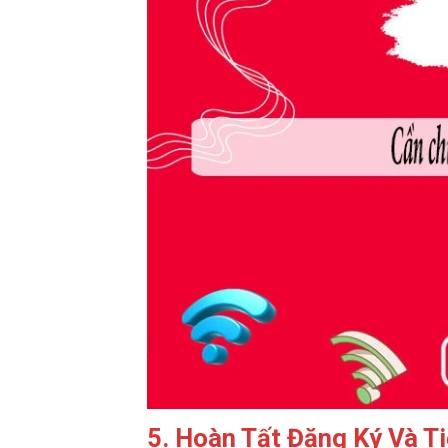
5. Hoàn Tất Đăng Ký Và T