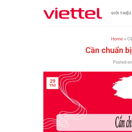
Skip
to
GIỚI THIỆU
content
Home
»
Cầ
Cần chuẩn bị
Posted o
29
Th3