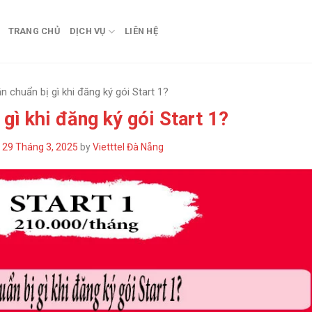
TRANG CHỦ
DỊCH VỤ
LIÊN HỆ
n chuẩn bị gì khi đăng ký gói Start 1?
 gì khi đăng ký gói Start 1?
n
29 Tháng 3, 2025
by
Vietttel Đà Nẵng