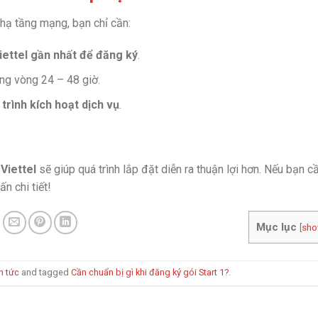
 hạ tầng mạng, bạn chỉ cần:
iettel gần nhất để đăng ký
.
ng vòng 24 – 48 giờ.
trình kích hoạt dịch vụ
.
 Viettel
sẽ giúp quá trình lắp đặt diễn ra thuận lợi hơn. Nếu bạn c
ấn chi tiết!
Mục lục
[
sh
n tức
and tagged
Cần chuẩn bị gì khi đăng ký gói Start 1?
.