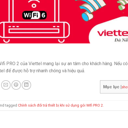
 Wifi PRO 2 của Viettel mang lại sự an tâm cho khách hàng. Nếu có
ettel để được hỗ trợ nhanh chóng và hiệu quả.
Mục lục
[
sh
nd tagged
Chính sách đổi trả thiết bị khi sử dụng gói Wifi PRO 2
.