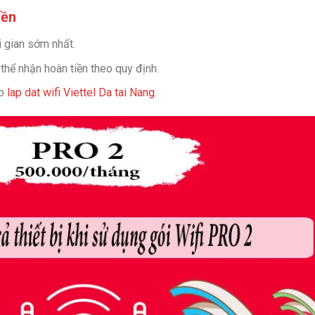
iền
ời gian sớm nhất.
thể nhận hoàn tiền theo quy định.
ảo
lap dat wifi Viettel Da tai Nang
.