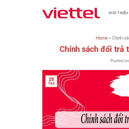
Skip
to
GIỚI THIỆU
content
Home
»
Chính sác
Chính sách đổi trả 
Posted o
28
Th3