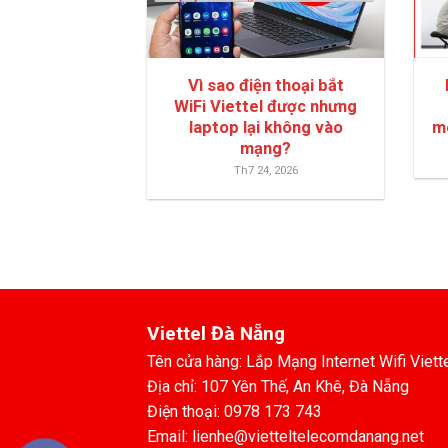
Vì sao điện thoại bắt
WiFi Viettel được nhưng
laptop lại không vào
m
mạng?
Th7 24, 2026
Viettel Đà Nẵng
Tên cửa hàng: Lắp Mạng Internet Wifi Viett
Địa chỉ: 107 Yên Thế, An Khê, Đà Nẵng
Điện thoại: 0978 173 743
Email: lienhe@vietteltelecomdanang.net