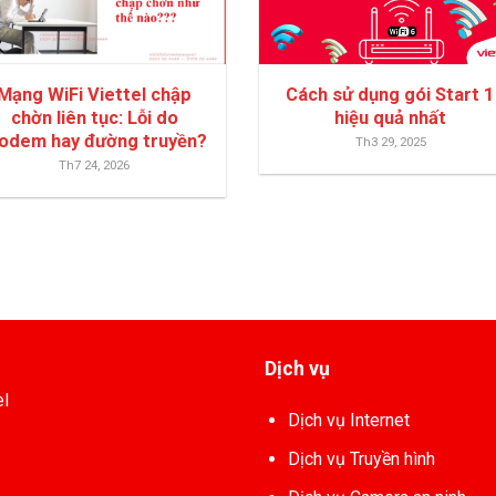
Mạng WiFi Viettel chập
Cách sử dụng gói Start 1
chờn liên tục: Lỗi do
hiệu quả nhất
odem hay đường truyền?
Th3 29, 2025
Th7 24, 2026
Dịch vụ
el
Dịch vụ Internet
Dịch vụ Truyền hình