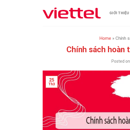
Skip
to
GIỚI THIỆU
content
Home
»
Chính s
Chính sách hoàn t
Posted o
25
Th3