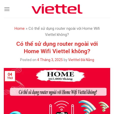
Skip
to
content
Home
»
Có thể sử dụng router ngoài với Home Wifi
Viettel không?
Có thể sử dụng router ngoài với
Home Wifi Viettel không?
Posted on
4 Tháng 3, 2025
by
Vietttel Đà Nẵng
04
Th3