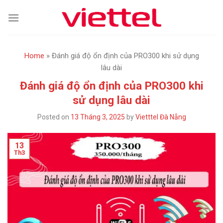
Skip
to
content
Home
»
Đánh giá độ ổn định của PRO300 khi sử dụng
lâu dài
Đánh giá độ ổn định của PRO300 khi
sử dụng lâu dài
Posted on
13 Tháng 3, 2025
by
Vietttel Đà Nẵng
13
Th3