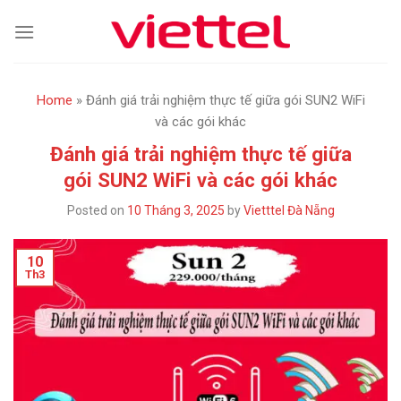
Skip
to
content
Home
»
Đánh giá trải nghiệm thực tế giữa gói SUN2 WiFi
và các gói khác
Đánh giá trải nghiệm thực tế giữa
gói SUN2 WiFi và các gói khác
Posted on
10 Tháng 3, 2025
by
Vietttel Đà Nẵng
10
Th3