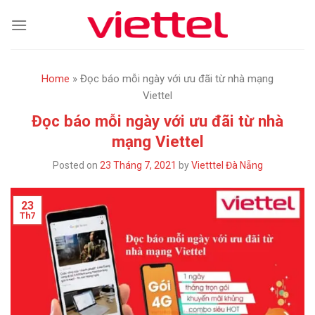
Skip
to
content
Home
»
Đọc báo mỗi ngày với ưu đãi từ nhà mạng
Viettel
Đọc báo mỗi ngày với ưu đãi từ nhà
mạng Viettel
Posted on
23 Tháng 7, 2021
by
Vietttel Đà Nẵng
23
Th7