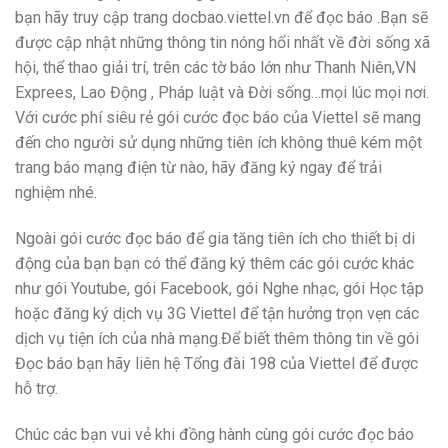
bạn hãy truy cập trang docbao.viettel.vn để đọc báo .Bạn sẽ
được cập nhật những thông tin nóng hổi nhất về đời sống xã
hội, thể thao giải trí, trên các tờ báo lớn như Thanh Niên,VN
Exprees, Lao Động , Pháp luật và Đời sống…mọi lúc mọi nơi.
Với cước phí siêu rẻ gói cước đọc báo của Viettel sẽ mang
đến cho người sử dụng những tiên ích không thuê kém một
trang báo mạng điện từ nào, hãy đăng ký ngay để trải
nghiệm nhé.
Ngoài gói cước đọc báo để gia tăng tiên ích cho thiết bị di
động của bạn bạn có thể đăng ký thêm các gói cước khác
như gói Youtube, gói Facebook, gói Nghe nhạc, gói Học tập
hoặc đăng ký dịch vụ 3G Viettel để tận hưởng trọn vẹn các
dịch vụ tiện ích của nhà mạng.Để biết thêm thông tin về gói
Đọc báo bạn hãy liên hệ Tổng đài 198 của Viettel để được
hỗ trợ.
Chúc các bạn vui vẻ khi đồng hành cùng gói cước đọc báo