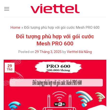
Skip
to
content
Home
»
Đối tượng phù hợp với gói cước Mesh PRO 600
Đối tượng phù hợp với gói cước
Mesh PRO 600
Posted on
29 Tháng 3, 2025
by
Vietttel Đà Nẵng
29
Th3