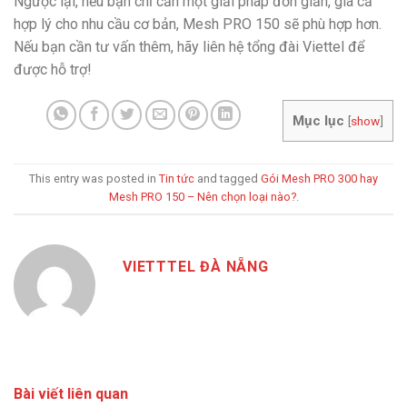
Ngược lại, nếu bạn chỉ cần một giải pháp đơn giản, giá cả
hợp lý cho nhu cầu cơ bản, Mesh PRO 150 sẽ phù hợp hơn.
Nếu bạn cần tư vấn thêm, hãy liên hệ tổng đài Viettel để
được hỗ trợ!
Mục lục
[
show
]
This entry was posted in
Tin tức
and tagged
Gói Mesh PRO 300 hay
Mesh PRO 150 – Nên chọn loại nào?
.
VIETTTEL ĐÀ NẴNG
Bài viết liên quan