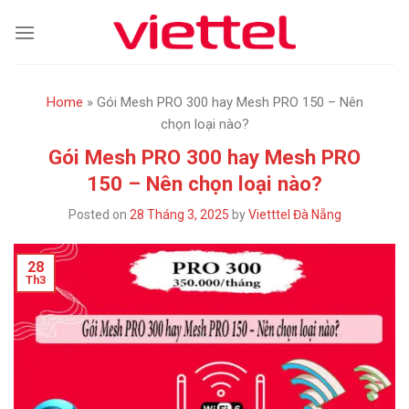
Skip
to
content
Home
»
Gói Mesh PRO 300 hay Mesh PRO 150 – Nên
chọn loại nào?
Gói Mesh PRO 300 hay Mesh PRO
150 – Nên chọn loại nào?
Posted on
28 Tháng 3, 2025
by
Vietttel Đà Nẵng
28
Th3