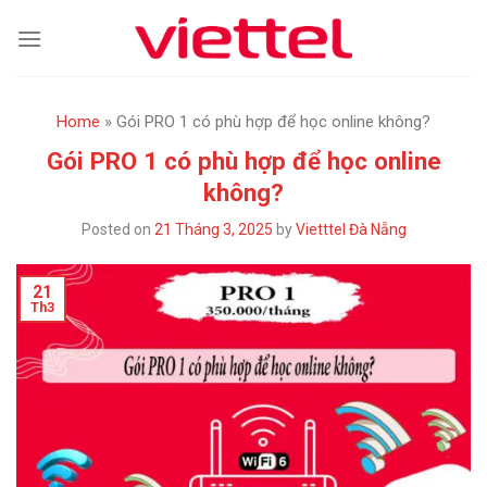
Skip
to
content
Home
»
Gói PRO 1 có phù hợp để học online không?
Gói PRO 1 có phù hợp để học online
không?
Posted on
21 Tháng 3, 2025
by
Vietttel Đà Nẵng
21
Th3