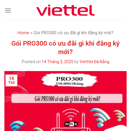
Skip
to
content
Home
»
Gói PRO300 có ưu đãi gì khi đăng ký mới?
Gói PRO300 có ưu đãi gì khi đăng ký
mới?
Posted on
14 Tháng 3, 2025
by
Vietttel Đà Nẵng
14
Th3