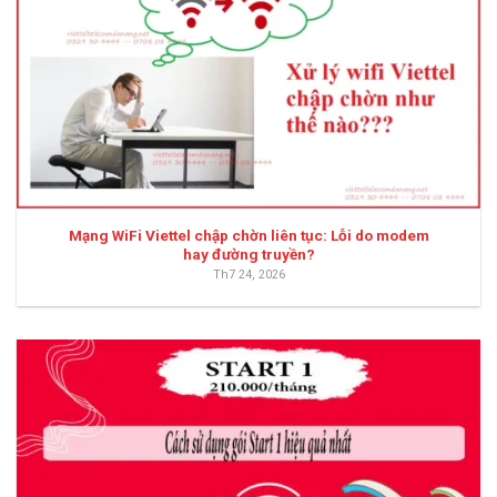
Mạng WiFi Viettel chập chờn liên tục: Lỗi do modem
hay đường truyền?
Th7 24, 2026