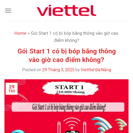
Skip
to
content
Home
»
Gói Start 1 có bị bóp băng thông vào giờ cao
điểm không?
Gói Start 1 có bị bóp băng thông
vào giờ cao điểm không?
Posted on
29 Tháng 3, 2025
by
Vietttel Đà Nẵng
29
Th3