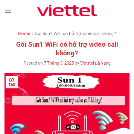
Skip
to
content
Home
»
Gói Sun1 WiFi có hỗ trợ video call không?
Gói Sun1 WiFi có hỗ trợ video call
không?
Posted on
7 Tháng 3, 2025
by
Vietttel Đà Nẵng
07
Th3