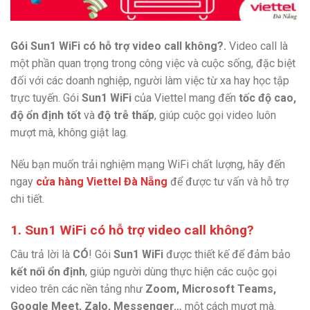
Gói Sun1 WiFi có hỗ trợ video call không?.
Video call là
một phần quan trọng trong công việc và cuộc sống, đặc biệt
đối với các doanh nghiệp, người làm việc từ xa hay học tập
trực tuyến. Gói
Sun1 WiFi
của Viettel mang đến
tốc độ cao,
độ ổn định tốt
và
độ trễ thấp
, giúp cuộc gọi video luôn
mượt mà, không giật lag.
Nếu bạn muốn trải nghiệm mạng WiFi chất lượng, hãy đến
ngay
cửa hàng Viettel Đà Nẵng
để được tư vấn và hỗ trợ
chi tiết.
1. Sun1 WiFi có hỗ trợ video call không?
Câu trả lời là
CÓ
! Gói
Sun1 WiFi
được thiết kế để đảm bảo
kết nối ổn định
, giúp người dùng thực hiện các cuộc gọi
video trên các nền tảng như
Zoom, Microsoft Teams,
Google Meet, Zalo, Messenger…
một cách mượt mà.