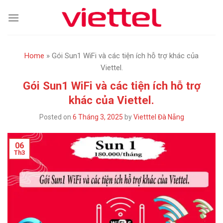
Skip
to
content
Home
»
Gói Sun1 WiFi và các tiện ích hỗ trợ khác của
Viettel.
Gói Sun1 WiFi và các tiện ích hỗ trợ
khác của Viettel.
Posted on
6 Tháng 3, 2025
by
Vietttel Đà Nẵng
06
Th3