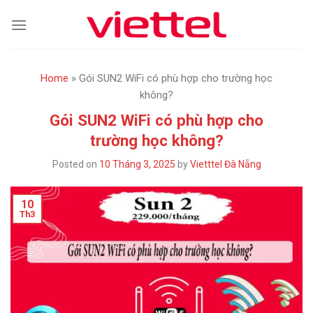
Skip
to
content
Home
»
Gói SUN2 WiFi có phù hợp cho trường học
không?
Gói SUN2 WiFi có phù hợp cho
trường học không?
Posted on
10 Tháng 3, 2025
by
Vietttel Đà Nẵng
10
Th3