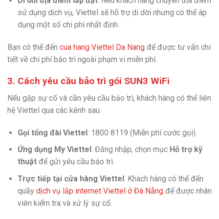
Di dời địa điểm lắp đặt
: Nếu khách hàng chuyển địa điểm
sử dụng dịch vụ, Viettel sẽ hỗ trợ di dời nhưng có thể áp
dụng một số chi phí nhất định.
Bạn có thể đến
cua hang Viettel Da Nang
để được tư vấn chi
tiết về chi phí bảo trì ngoài phạm vi miễn phí.
3. Cách yêu cầu bảo trì gói SUN3 WiFi
Nếu gặp sự cố và cần yêu cầu bảo trì, khách hàng có thể liên
hệ Viettel qua các kênh sau:
Gọi tổng đài Viettel
: 1800 8119 (Miễn phí cước gọi).
Ứng dụng My Viettel
: Đăng nhập, chọn mục
Hỗ trợ kỹ
thuật
để gửi yêu cầu bảo trì.
Trực tiếp tại cửa hàng Viettel
: Khách hàng có thể đến
quầy
dịch vụ lắp internet Viettel ở Đà Nẵng
để được nhân
viên kiểm tra và xử lý sự cố.