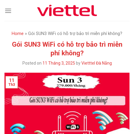
Skip
to
content
Home
»
Gói SUN3 WiFi có hỗ trợ bảo trì miễn phí không?
Gói SUN3 WiFi có hỗ trợ bảo trì miễn
phí không?
Posted on
11 Tháng 3, 2025
by
Vietttel Đà Nẵng
11
Th3