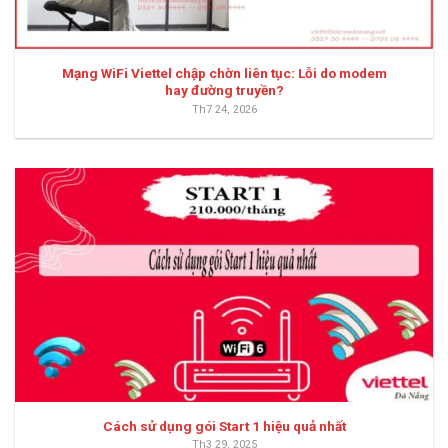
Mạng WiFi Viettel chập chờn liên tục: Lỗi do modem
hay đường truyền?
Th7 24, 2026
Cách sử dụng gói Start 1 hiệu quả nhất
Th3 29, 2025