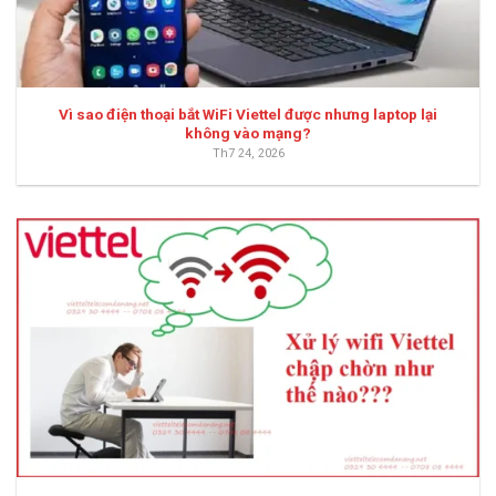
Vì sao điện thoại bắt WiFi Viettel được nhưng laptop lại
không vào mạng?
Th7 24, 2026