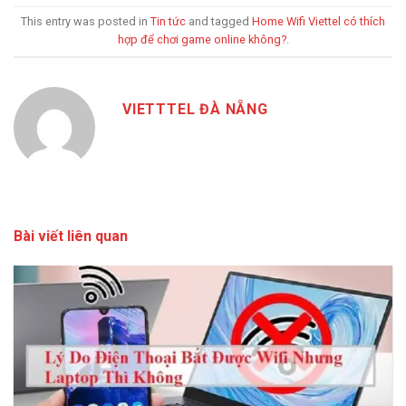
This entry was posted in
Tin tức
and tagged
Home Wifi Viettel có thích
hợp để chơi game online không?
.
VIETTTEL ĐÀ NẴNG
Bài viết liên quan