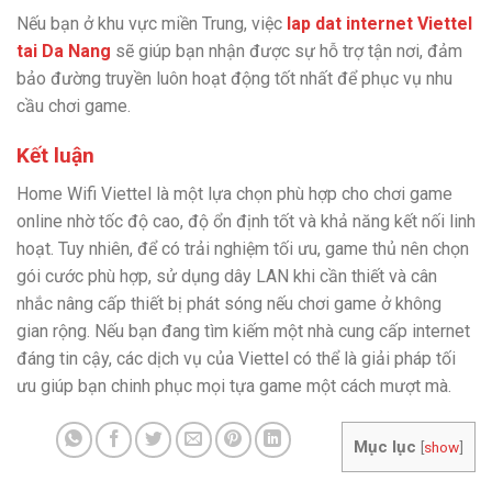
Nếu bạn ở khu vực miền Trung, việc
lap dat internet Viettel
tai Da Nang
sẽ giúp bạn nhận được sự hỗ trợ tận nơi, đảm
bảo đường truyền luôn hoạt động tốt nhất để phục vụ nhu
cầu chơi game.
Kết luận
Home Wifi Viettel là một lựa chọn phù hợp cho chơi game
online nhờ tốc độ cao, độ ổn định tốt và khả năng kết nối linh
hoạt. Tuy nhiên, để có trải nghiệm tối ưu, game thủ nên chọn
gói cước phù hợp, sử dụng dây LAN khi cần thiết và cân
nhắc nâng cấp thiết bị phát sóng nếu chơi game ở không
gian rộng. Nếu bạn đang tìm kiếm một nhà cung cấp internet
đáng tin cậy, các dịch vụ của Viettel có thể là giải pháp tối
ưu giúp bạn chinh phục mọi tựa game một cách mượt mà.
Mục lục
[
show
]