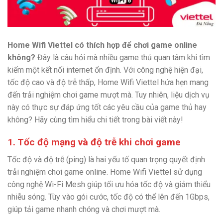
Home Wifi Viettel có thích hợp để chơi game online
không?
Đây là câu hỏi mà nhiều game thủ quan tâm khi tìm
kiếm một kết nối internet ổn định. Với công nghệ hiện đại,
tốc độ cao và độ trễ thấp, Home Wifi Viettel hứa hẹn mang
đến trải nghiệm chơi game mượt mà. Tuy nhiên, liệu dịch vụ
này có thực sự đáp ứng tốt các yêu cầu của game thủ hay
không? Hãy cùng tìm hiểu chi tiết trong bài viết này!
1. Tốc độ mạng và độ trễ khi chơi game
Tốc độ và độ trễ (ping) là hai yếu tố quan trọng quyết định
trải nghiệm chơi game online. Home Wifi Viettel sử dụng
công nghệ Wi-Fi Mesh giúp tối ưu hóa tốc độ và giảm thiểu
nhiễu sóng. Tùy vào gói cước, tốc độ có thể lên đến 1Gbps,
giúp tải game nhanh chóng và chơi mượt mà.