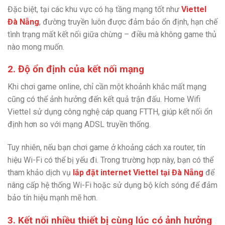
Đặc biệt, tại các khu vực có hạ tầng mạng tốt như
Viettel
Đà Nẵng
, đường truyền luôn được đảm bảo ổn định, hạn chế
tình trạng mất kết nối giữa chừng – điều mà không game thủ
nào mong muốn.
2. Độ ổn định của kết nối mạng
Khi chơi game online, chỉ cần một khoảnh khắc mất mạng
cũng có thể ảnh hưởng đến kết quả trận đấu. Home Wifi
Viettel sử dụng công nghệ cáp quang FTTH, giúp kết nối ổn
định hơn so với mạng ADSL truyền thống.
Tuy nhiên, nếu bạn chơi game ở khoảng cách xa router, tín
hiệu Wi-Fi có thể bị yếu đi. Trong trường hợp này, bạn có thể
tham khảo dịch vụ
lắp đặt internet Viettel tại Đà Nẵng
để
nâng cấp hệ thống Wi-Fi hoặc sử dụng bộ kích sóng để đảm
bảo tín hiệu mạnh mẽ hơn.
3. Kết nối nhiều thiết bị cùng lúc có ảnh hưởng