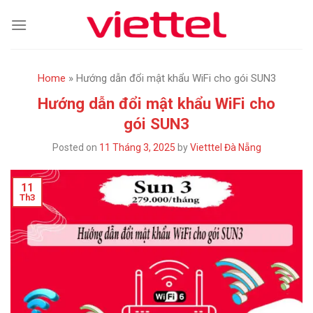
Skip
to
content
Home
»
Hướng dẫn đổi mật khẩu WiFi cho gói SUN3
Hướng dẫn đổi mật khẩu WiFi cho
gói SUN3
Posted on
11 Tháng 3, 2025
by
Vietttel Đà Nẵng
11
Th3