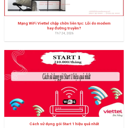
Mạng WiFi Viettel chập chờn liên tục: Lỗi do modem
hay đường truyền?
Th7 24, 2026
Cách sử dụng gói Start 1 hiệu quả nhất