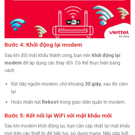
Bước 4: Khởi động lại modem
Sau khi đổi mật khẩu thành công, bạn nên
khởi động lại
modem
để áp dụng các thay đổi. Có thể thực hiện bằng
cách:
Rút dây nguồn modem, chờ khoảng
30 giây
, sau đó cắm
lại.
Hoặc nhấn nút
Reboot
trong giao diện quản trị modem.
Bước 5: Kết nối lại WiFi với mật khẩu mới
Sau khi modem khởi động lại, bạn cần cập nhật lại mật khẩu
mới trên các thiết bị để tiếp tục sử dụng mạng. Nếu gặp bất