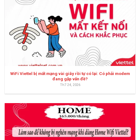
WiFi Viettel bị mất mạng vài giây rồi tự có lại: Có phải modem
đang gặp vấn đề?
Th7 24, 2026