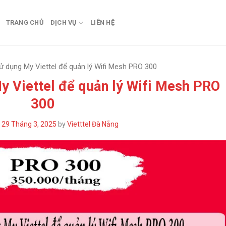
TRANG CHỦ
DỊCH VỤ
LIÊN HỆ
 dụng My Viettel để quản lý Wifi Mesh PRO 300
 Viettel để quản lý Wifi Mesh PRO
300
n
29 Tháng 3, 2025
by
Vietttel Đà Nẵng