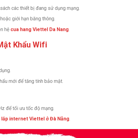
ách các thiết bị đang sử dụng mạng.
n hoặc giới hạn băng thông.
ên hệ
cua hang Viettel Da Nang
.
Mật Khẩu Wifi
dụng.
hẩu mới để tăng tính bảo mật.
z để tối ưu tốc độ mạng.
 lắp internet Viettel ở Đà Nẵng
.