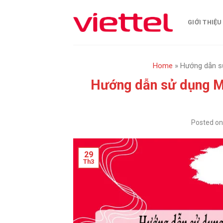
Skip
to
GIỚI THIỆU
content
Home
»
Hướng dẫn sử
Hướng dẫn sử dụng My
Posted o
29
Th3