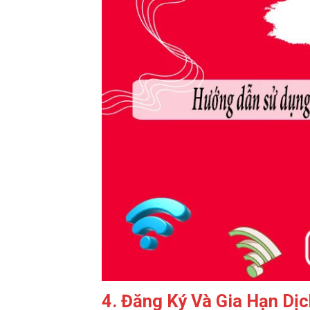
4. Đăng Ký Và Gia Hạn Dịc