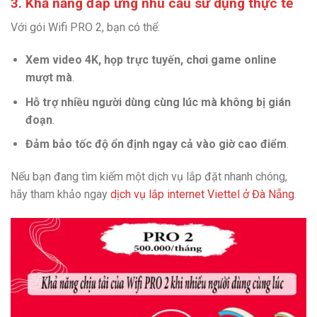
3. Khả năng đáp ứng nhu cầu sử dụng thực tế
Với gói Wifi PRO 2, bạn có thể:
Xem video 4K, họp trực tuyến, chơi game online
mượt mà
.
Hỗ trợ nhiều người dùng cùng lúc mà không bị gián
đoạn
.
Đảm bảo tốc độ ổn định ngay cả vào giờ cao điểm
.
Nếu bạn đang tìm kiếm một dịch vụ lắp đặt nhanh chóng,
hãy tham khảo ngay
dịch vụ lắp internet Viettel ở Đà Nẵng
.