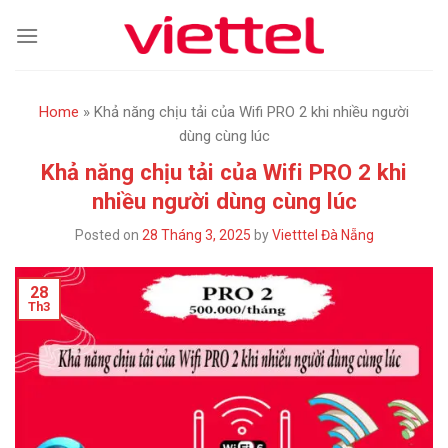
Skip
to
content
Home
»
Khả năng chịu tải của Wifi PRO 2 khi nhiều người
dùng cùng lúc
Khả năng chịu tải của Wifi PRO 2 khi
nhiều người dùng cùng lúc
Posted on
28 Tháng 3, 2025
by
Vietttel Đà Nẵng
28
Th3