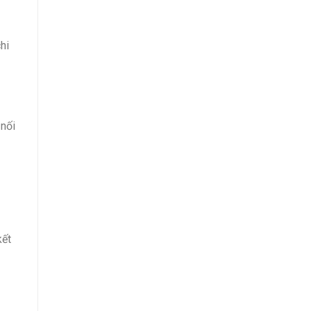
hi
nối
kết