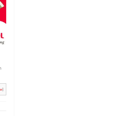
n
ow
]