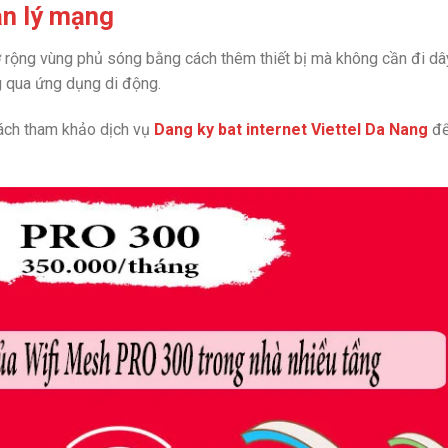
ản lý mạng
ộng vùng phủ sóng bằng cách thêm thiết bị mà không cần đi dâ
 qua ứng dụng di động.
ách tham khảo dịch vụ
Dang ky bat internet Viettel Da Nang
để