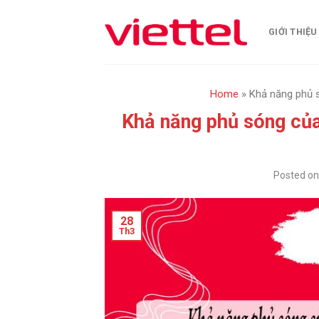
Skip
to
GIỚI THIỆU
content
Home
»
Khả năng phủ 
Khả năng phủ sóng của
Posted o
28
Th3