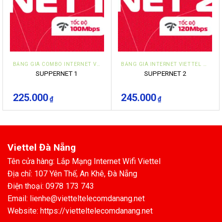
BẢNG GIÁ COMBO INTERNET VÀ TRUYỀN HÌNH VIETTEL ĐÀ NẴNG
BẢNG GIÁ INTERNET VIETTEL ĐÀ NẴNG CÁ NHÂN HỘ GIA ĐÌNH
SUPPERNET 1
SUPPERNET 2
225.000
245.000
₫
₫
Viettel Đà Nẵng
Tên cửa hàng: Lắp Mạng Internet Wifi Viettel
Địa chỉ: 107 Yên Thế, An Khê, Đà Nẵng
Điện thoại: 0978 173 743
Email: lienhe@vietteltelecomdanang.net
Website: https://vietteltelecomdanang.net