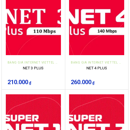
BẢNG GIÁ INTERNET VIETTEL ĐÀ NẴNG CÁ NHÂN HỘ GIA ĐÌNH
BẢNG GIÁ INTERNET VIETTEL ĐÀ NẴNG CÁ NHÂN HỘ GIA ĐÌNH
NET 3 PLUS
NET 4 PLUS
210.000
260.000
₫
₫