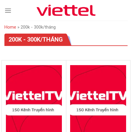
Skip
to
content
Home
»
200k - 300k/tháng
200K - 300K/THÁNG