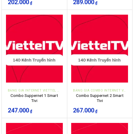
202.000
289.000
₫
₫
BẢNG GIÁ INTERNET VIETTEL ĐÀ NẴNG CÁ NHÂN HỘ GIA ĐÌNH
BẢNG GIÁ COMBO INTERNET VÀ TRUYỀN HÌNH VIETTEL ĐÀ NẴNG
Combo Suppernet 1 Smart
Combo Suppernet 2 Smart
Tivi
Tivi
247.000
267.000
₫
₫