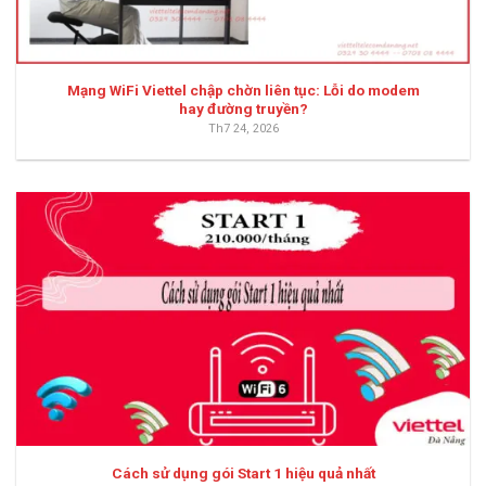
Mạng WiFi Viettel chập chờn liên tục: Lỗi do modem
hay đường truyền?
Th7 24, 2026
Cách sử dụng gói Start 1 hiệu quả nhất