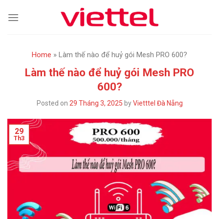
Skip
to
content
Home
»
Làm thế nào để huỷ gói Mesh PRO 600?
Làm thế nào để huỷ gói Mesh PRO
600?
Posted on
29 Tháng 3, 2025
by
Vietttel Đà Nẵng
29
Th3