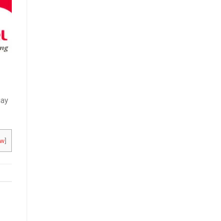
gay
ow
]