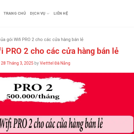
TRANG CHỦ
DỊCH VỤ
LIÊN HỆ
của gói Wifi PRO 2 cho các cửa hàng bán lẻ
fi PRO 2 cho các cửa hàng bán lẻ
n
28 Tháng 3, 2025
by
Vietttel Đà Nẵng