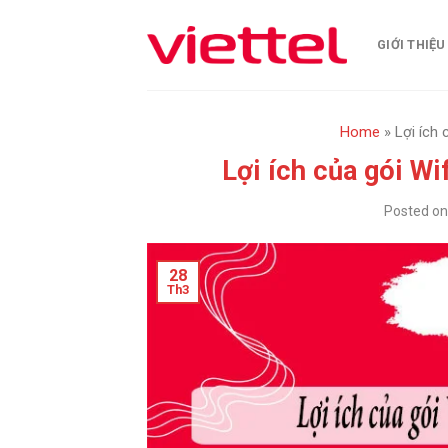
Skip
to
GIỚI THIỆU
content
Home
»
Lợi ích 
Lợi ích của gói Wi
Posted o
28
Th3