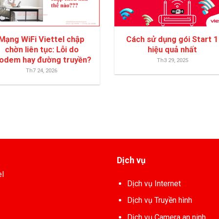
Mạng WiFi Viettel chập
Cách sử dụng gói Start 1
chờn liên tục: Lỗi do
hiệu quả nhất
odem hay đường truyền?
Th3 29, 2025
Th7 24, 2026
Dịch vụ
el
Dịch vụ Internet
Dịch vụ Truyền hình
Dịch vụ Camera an ninh