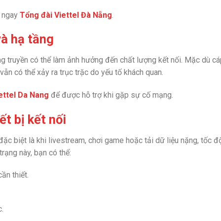
ệ ngay
Tổng đài Viettel Đà Nẵng
.
và hạ tầng
g truyền có thể làm ảnh hưởng đến chất lượng kết nối. Mặc dù cá
ẫn có thể xảy ra trục trặc do yếu tố khách quan.
ettel Da Nang
để được hỗ trợ khi gặp sự cố mạng.
ết bị kết nối
đặc biệt là khi livestream, chơi game hoặc tải dữ liệu nặng, tốc đ
 trạng này, bạn có thể:
ần thiết.
c.