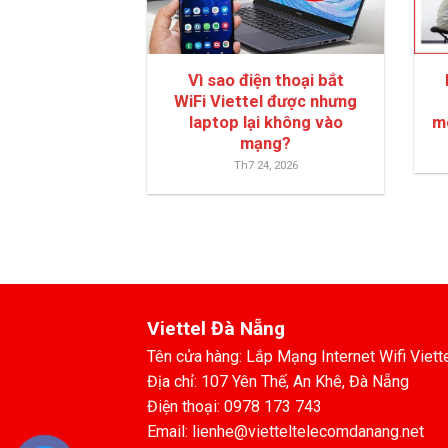
Vì sao điện thoại bắt
WiFi Viettel được nhưng
laptop lại không vào
m
mạng?
Th7 24, 2026
Viettel Đà Nẵng
Tên cửa hàng: Lắp Mạng Internet Wifi Viett
Địa chỉ: 107 Yên Thế, An Khê, Đà Nẵng
Điện thoại: 0978 173 743
Email: lienhe@vietteltelecomdanang.net