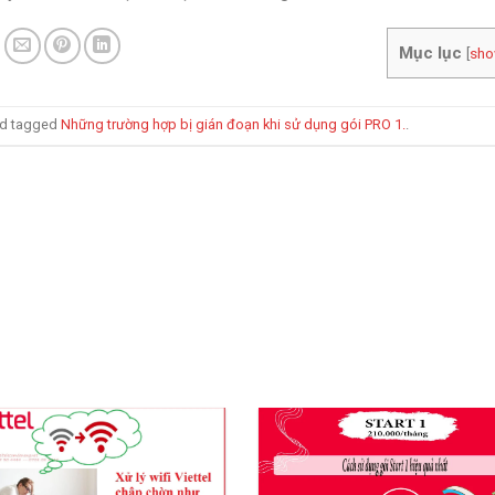
Mục lục
[
sh
d tagged
Những trường hợp bị gián đoạn khi sử dụng gói PRO 1.
.