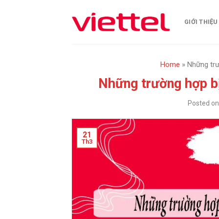
Skip
to
GIỚI THIỆU
content
Home
»
Những trư
Những trường hợp bị
Posted o
21
Th3