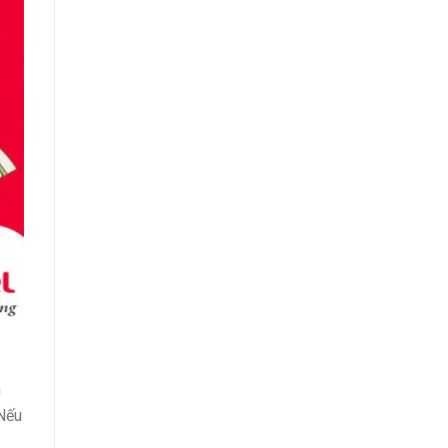
u
 Nếu