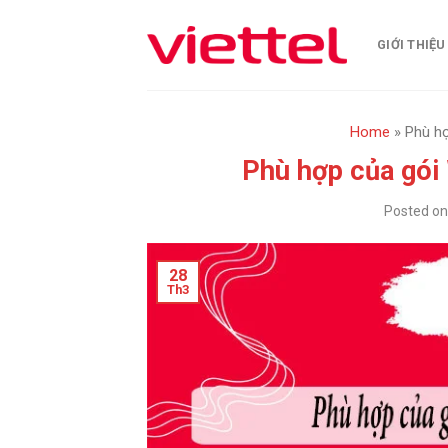
Skip
to
GIỚI THIỆU
content
Home
»
Phù hợ
Phù hợp của gói
Posted o
28
Th3