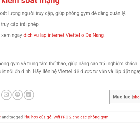
à kiểm soát mạng
oát lượng người truy cập, giúp phòng gym dễ dàng quản lý.
truy cập trái phép.
ãy xem ngay
dich vu lap internet Viettel o Da Nang
.
hòng gym và trung tâm thể thao, giúp nâng cao trải nghiệm khách
ết nối ổn định. Hãy liên hệ Viettel để được tư vấn và lắp đặt nga
Mục lục
[
sh
c
and tagged
Phù hợp của gói Wifi PRO 2 cho các phòng gym
.