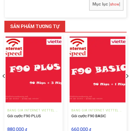
Mục lục
[
show
]
SẢN PHẨM TƯƠNG TỰ
BẢNG GIÁ INTERNET VIETTEL ĐÀ NẴNG DOANH NGHIỆP
BẢNG GIÁ INTERNET VIETTEL ĐÀ NẴNG DOANH NGHIỆP
Gói cước F90 PLUS
Gói cước F90 BASIC
880.000
660.000
₫
₫