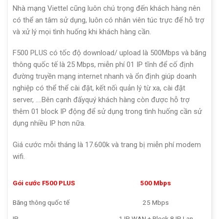
Nhà mạng Viettel cũng luôn chú trọng đến khách hàng nên
có thể an tâm sử dụng, luôn có nhân viên túc trực để hỗ trợ
và xử lý mọi tình huống khi khách hàng cần.
F500 PLUS có tốc độ download/ upload là 500Mbps và băng
thông quốc tế là 25 Mbps, miễn phí 01 IP tĩnh để cố định
đường truyền mạng internet nhanh và ổn định giúp doanh
nghiệp có thể thể cài đặt, kết nối quản lý từ xa, cài đặt
server, ….Bên cạnh đấyquý khách hàng còn được hỗ trợ
thêm 01 block IP động để sử dụng trong tình huống cần sử
dụng nhiều IP hơn nữa.
Giá cước mỗi tháng là 17.600k và trang bị miễn phí modem
wifi.
Gói cước F500 PLUS
500 Mbps
Băng thông quốc tế
25 Mbps
IP
1 IP WAN + Block 8 IP Lan