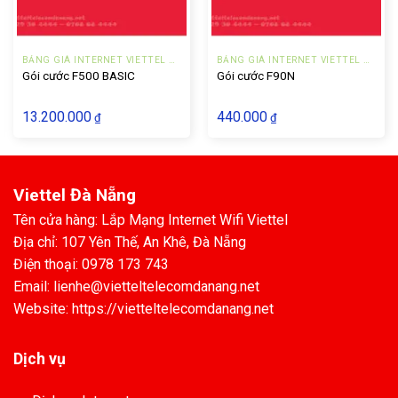
BẢNG GIÁ INTERNET VIETTEL ĐÀ NẴNG DOANH NGHIỆP
BẢNG GIÁ INTERNET VIETTEL ĐÀ NẴNG DOANH NGHIỆP
Gói cước F500 BASIC
Gói cước F90N
13.200.000
440.000
₫
₫
Viettel Đà Nẵng
Tên cửa hàng: Lắp Mạng Internet Wifi Viettel
Địa chỉ: 107 Yên Thế, An Khê, Đà Nẵng
Điện thoại: 0978 173 743
Email: lienhe@vietteltelecomdanang.net
Website: https://vietteltelecomdanang.net
Dịch vụ