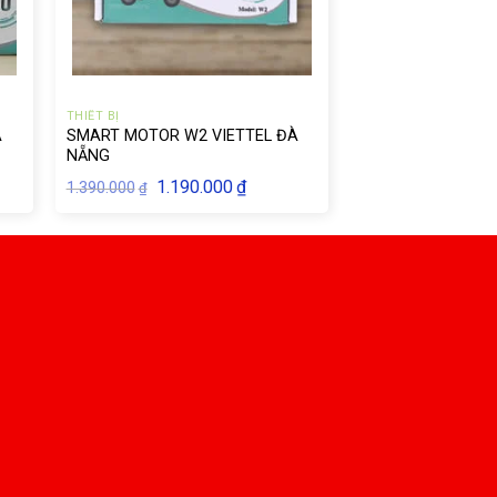
THIẾT BỊ
À
SMART MOTOR W2 VIETTEL ĐÀ
NẴNG
Giá
Giá
1.190.000
₫
1.390.000
₫
gốc
hiện
là:
tại
1.390.000₫.
là:
1.190.000₫.