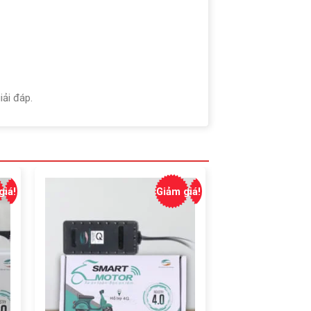
iải đáp.
giá!
Giảm giá!