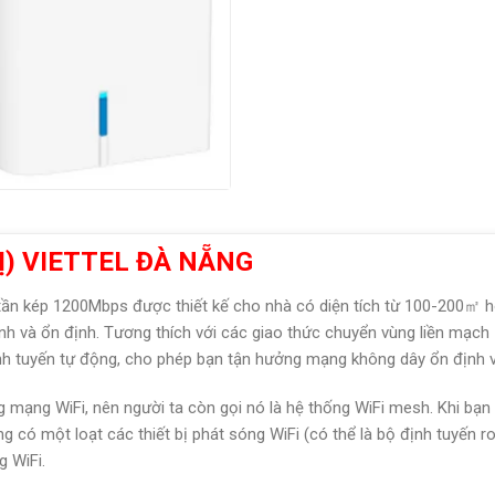
BỊ) VIETTEL ĐÀ NẴNG
tần kép 1200Mbps được thiết kế cho nhà có diện tích từ 100-200㎡ h
anh và ổn định. Tương thích với các giao thức chuyển vùng liền mạch
nh tuyến tự động, cho phép bạn tận hưởng mạng không dây ổn định và
g mạng WiFi, nên người ta còn gọi nó là hệ thống WiFi mesh. Khi bạ
 có một loạt các thiết bị phát sóng WiFi (có thể là bộ định tuyến r
 WiFi.