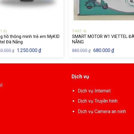
T BỊ
THIẾT BỊ
g hồ thông minh trẻ em MyKID
SMART MOTOR W1 VIETTEL Đ
ttel Đà Nẵng
NẴNG
Giá
Giá
Giá
Giá
1.250.000
₫
680.000
₫
50.000
880.000
₫
₫
gốc
hiện
gốc
hiện
là:
tại
là:
tại
1.450.000₫.
là:
880.000₫.
là:
1.250.000₫.
680.000₫.
Dịch vụ
el
Dịch vụ Internet
Dịch vụ Truyền hình
Dịch vụ Camera an ninh