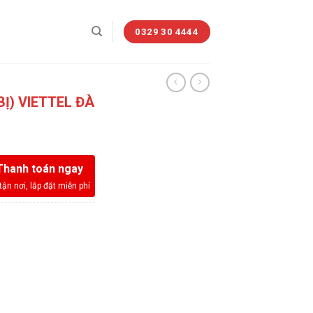
0329 30 4444
BỊ) VIETTEL ĐÀ
n
Thanh toán ngay
00.000₫.