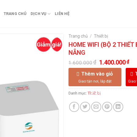
TRANG CHỦ
DỊCH VỤ
LIÊN HỆ
Trang chủ
/
Thiết bị
Giảm giá!
HOME WIFI (BỘ 2 THIẾT 
NẴNG
Giá
Giá
₫
1.400.000
₫
1.600.000
gốc
hiệ
là:
tại
Thêm vào giỏ
1.600.000₫.
là:
1.4
Danh mục:
Thiết bị