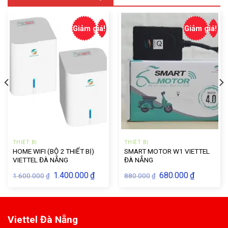
Giảm giá!
Giảm giá!
THIẾT BỊ
THIẾT BỊ
HOME WIFI (BỘ 2 THIẾT BỊ)
SMART MOTOR W1 VIETTEL
VIETTEL ĐÀ NẴNG
ĐÀ NẴNG
Giá
Giá
Giá
Giá
1.400.000
₫
680.000
₫
1.600.000
880.000
₫
₫
gốc
hiện
gốc
hiện
là:
tại
là:
tại
1.600.000₫.
là:
880.000₫.
là:
.000₫.
1.400.000₫.
680.000₫.
Viettel Đà Nẵng