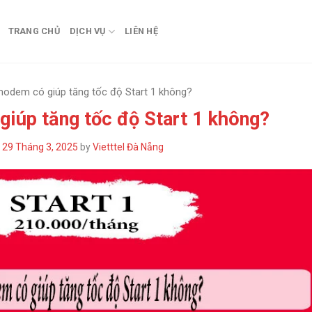
TRANG CHỦ
DỊCH VỤ
LIÊN HỆ
odem có giúp tăng tốc độ Start 1 không?
iúp tăng tốc độ Start 1 không?
n
29 Tháng 3, 2025
by
Vietttel Đà Nẵng