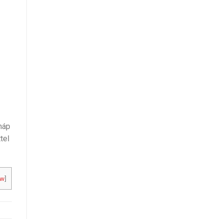
háp
tel
ow
]