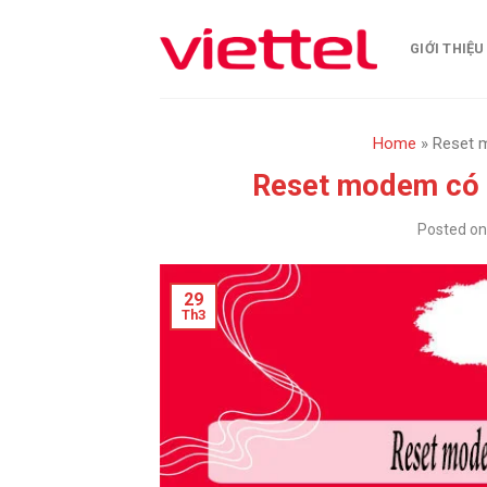
Skip
to
GIỚI THIỆU
content
Home
»
Reset m
Reset modem có g
Posted o
29
Th3