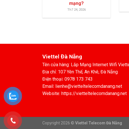
mạng?
Th7 24, 2026
Viettel Đà Nẵng
Tên cửa hàng: Lắp Mạng Internet Wifi Viett
Địa chỉ: 107 Yên Thế, An Khê, Đà Nẵng
Điện thoại: 0978 173 743
Email: lienhe@vietteltelecomdanang.net
Website: https://vietteltelecomdanang.net
Copyright 2026 ©
Viettel Telecom Đà Nẵng