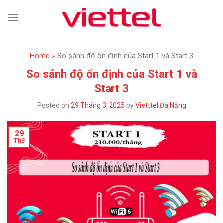
Skip
to
content
Home
»
So sánh độ ổn định của Start 1 và Start 3
So sánh độ ổn định của Start 1 và
Start 3
Posted on
29 Tháng 3, 2025
by
Vietttel Đà Nẵng
29
Th3