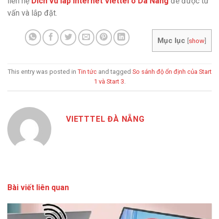
liên hệ
Dich vu lap internet Viettel o Da Nang
để được tư
vấn và lắp đặt.
Mục lục
[
show
]
This entry was posted in
Tin tức
and tagged
So sánh độ ổn định của Start
1 và Start 3
.
VIETTTEL ĐÀ NẴNG
Bài viết liên quan